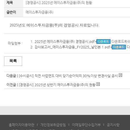
제목
[경영공시] 2025년 에이스투자금융(주)의 현황
글쓴이
에이스투자금융(주)
2025년도 에이스투자금융(주)의 경영공시 자료입니다.
1.
2025년 에이스투자금융(주) 경영공시.pdf
다운로드횟수[
파일첨부 :
2.
감사보고서_에이스투자금융_FY2025_날인본 1.pdf
다
목록
다음글 |
[수시공시] 직전 사업연도 대비 당기순이익의 30%이상 변경사실 공시
이전글 |
[경영공시] 2025년 상반기 에이스투자금융(주)의 현황
홈페이지이용약관
개인정보취급방침
이메일무단수집거부
공지사항