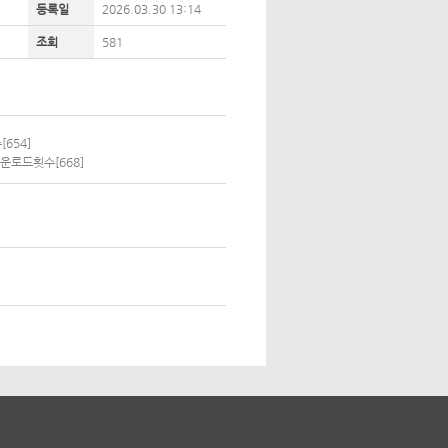
등록일
2026.03.30 13:14
조회
581
654]
운로드횟수[668]