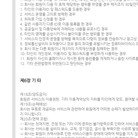
② 회사는 회원이 다음 각 호에 해당하는 행위를 하였을 경우 해지조치 30일
1. 타인의 이용자ID 및 패스워드를 도용한 경우
2. 서비스 운영을 고의로 방해한 경우
3. 허위로 가입 신청을 한 경우
4. 같은 사용자가 다른 ID로 이중 등록을 한 경우
5. 공공질서 및 미풍양속에 저해되는 내용을 유포시킨 경우
6. 타인의 명예를 손상시키거나 불이익을 주는 행위를 한 경우
7. 서비스의 안정적 운영을 방해할 목적으로 다량의 정보를 전송하거나 광고성
8. 정보통신설비의 오작동이나 정보 등의 파괴를 유발시키는 컴퓨터바이러스 
9. 회사 또는 다른 회원이나 제3자의 지적재산권을 침해하는 경우
10. 타인의 개인정보, 이용자ID 및 패스워드를 부정하게 사용하는 경우
11. 회원이 자신의 홈페이지나 게시판 등에 음란물을 게재하거나 음란 사이트
12. 기타 관련법령에 위반된다고 판단되는 경우
제6장 기 타
제18조(양도금지)
회원은 서비스의 이용권한, 기타 이용계약상의 지위를 타인에게 양도, 증여할 수
제19조(손해배상)
회사는 무료로 제공되는 서비스와 관련하여 회원에게 어떠한 손해가 발생하더라도
지 아니합니다.
제20조(면책 조항)
① 회사는 천재지변, 전쟁 또는 기타 이에 준하는 불가항력으로 인하여 서비스를
② 회사는 서비스용 설비의 보수, 교체, 정기점검, 공사 등 부득이한 사유로 발
③ 회사는 회원의 귀책사유로 인한 서비스이용의 장애에 대하여 책임을 지지 않