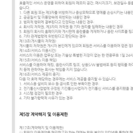
효율적인 서비스 운영을 위하여 회원의 메모리 공간, 메시지크기, 보관일수 등을
습니다.
1. 다른 회원 또는 제3자를 비방하거나 중상모략으로 명예를 손상시키는 내용
2. 공공질서 및 미풍양속에 위반되는 내용인 경우
3. 범죄적 행위에 결부된다고 인정되는 내용인 경우
4. 회사의 저작권, 제3자의 저작권 등 기타 권리를 침해하는 내용인 경우
5. 회원이 회사의 홈페이지와 게시판에 음란물을 게재하거나 음란 사이트를 
6. 기타 관계법령에 위반된다고 판단되는 경우
제13조(게시물의 저작권)
게시물의 저작권은 게시자 본인에게 있으며 회원은 서비스를 이용하여 얻은 정보
제14조(서비스 이용시간)
서비스의 이용은 업무상 또는 기술상 특별한 지장이 없는 한 연중무휴 1일 24
제15조(서비스 이용 책임)
서비스를 이용하여 해킹, 음란사이트 링크, 상용S/W 불법배포 등의 행위를 하
치 등에 관하여는 회사는 책임을 지지 않습니다.
제16조(서비스 제공의 중지)
다음 각 호에 해당하는 경우에는 서비스 제공을 중지할 수 있습니다.
1. 서비스용 설비의 보수 등 공사로 인한 부득이한 경우
2. 전기통신사업법에 규정된 기간통신사업자가 전기통신 서비스를 중지했을 
3. 시스템 점검이 필요한 경우
4. 기타 불가항력적 사유가 있는 경우
제5장 계약해지 및 이용제한
제17조(계약해지 및 이용제한)
① 회원이 이용계약을 해지하고자 하는 때에는 회원 본인이 인터넷을 통하여 해