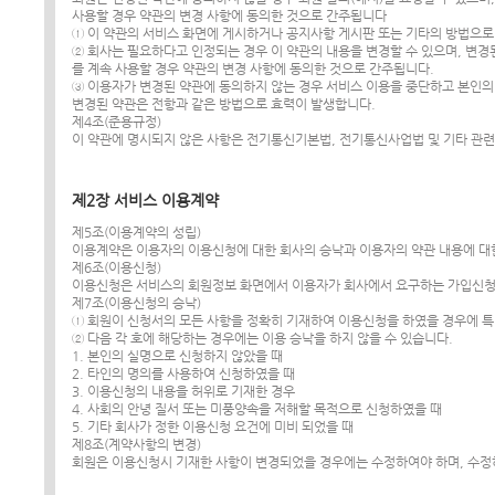
사용할 경우 약관의 변경 사항에 동의한 것으로 간주됩니다
① 이 약관의 서비스 화면에 게시하거나 공지사항 게시판 또는 기타의 방법으
② 회사는 필요하다고 인정되는 경우 이 약관의 내용을 변경할 수 있으며, 변
를 계속 사용할 경우 약관의 변경 사항에 동의한 것으로 간주됩니다.
③ 이용자가 변경된 약관에 동의하지 않는 경우 서비스 이용을 중단하고 본인의
변경된 약관은 전항과 같은 방법으로 효력이 발생합니다.
제4조(준용규정)
이 약관에 명시되지 않은 사항은 전기통신기본법, 전기통신사업법 및 기타 관
제2장 서비스 이용계약
제5조(이용계약의 성립)
이용계약은 이용자의 이용신청에 대한 회사의 승낙과 이용자의 약관 내용에 대
제6조(이용신청)
이용신청은 서비스의 회원정보 화면에서 이용자가 회사에서 요구하는 가입신청
제7조(이용신청의 승낙)
① 회원이 신청서의 모든 사항을 정확히 기재하여 이용신청을 하였을 경우에 특
② 다음 각 호에 해당하는 경우에는 이용 승낙을 하지 않을 수 있습니다.
1. 본인의 실명으로 신청하지 않았을 때
2. 타인의 명의를 사용하여 신청하였을 때
3. 이용신청의 내용을 허위로 기재한 경우
4. 사회의 안녕 질서 또는 미풍양속을 저해할 목적으로 신청하였을 때
5. 기타 회사가 정한 이용신청 요건에 미비 되었을 때
제8조(계약사항의 변경)
회원은 이용신청시 기재한 사항이 변경되었을 경우에는 수정하여야 하며, 수정