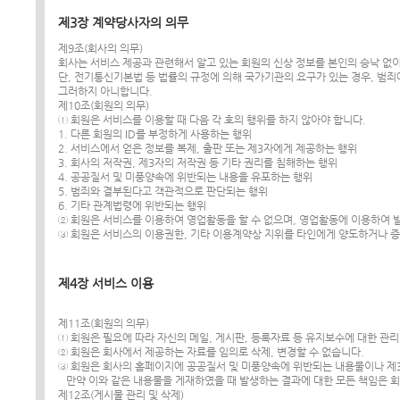
제3장 계약당사자의 의무
제9조(회사의 의무)
회사는 서비스 제공과 관련해서 알고 있는 회원의 신상 정보를 본인의 승낙 없
단, 전기통신기본법 등 법률의 규정에 의해 국가기관의 요구가 있는 경우, 범
그러하지 아니합니다.
제10조(회원의 의무)
① 회원은 서비스를 이용할 때 다음 각 호의 행위를 하지 않아야 합니다.
1. 다른 회원의 ID를 부정하게 사용하는 행위
2. 서비스에서 얻은 정보를 복제, 출판 또는 제3자에게 제공하는 행위
3. 회사의 저작권, 제3자의 저작권 등 기타 권리를 침해하는 행위
4. 공공질서 및 미풍양속에 위반되는 내용을 유포하는 행위
5. 범죄와 결부된다고 객관적으로 판단되는 행위
6. 기타 관계법령에 위반되는 행위
② 회원은 서비스를 이용하여 영업활동을 할 수 없으며, 영업활동에 이용하여 
③ 회원은 서비스의 이용권한, 기타 이용계약상 지위를 타인에게 양도하거나 증
제4장 서비스 이용
제11조(회원의 의무)
① 회원은 필요에 따라 자신의 메일, 게시판, 등록자료 등 유지보수에 대한 관
② 회원은 회사에서 제공하는 자료를 임의로 삭제, 변경할 수 없습니다.
③ 회원은 회사의 홈페이지에 공공질서 및 미풍양속에 위반되는 내용물이나 제
만약 이와 같은 내용물을 게재하였을 때 발생하는 결과에 대한 모든 책임은 
제12조(게시물 관리 및 삭제)