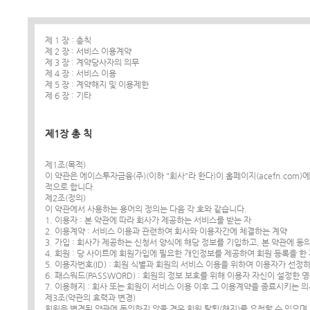
제 1 장 : 총칙
제 2 장 : 서비스 이용계약
제 3 장 : 계약당사자의 의무
제 4 장 : 서비스 이용
제 5 장 : 계약해지 및 이용제한
제 6 장 : 기타
제1장 총 칙
제1조(목적)
이 약관은 에이스투자금융(주)(이하 "회사"라 한다)이 홈페이지(acefn.com
적으로 합니다.
제2조(정의)
이 약관에서 사용하는 용어의 정의는 다음 각 호와 같습니다.
1. 이용자 : 본 약관에 따라 회사가 제공하는 서비스를 받는 자
2. 이용계약 : 서비스 이용과 관련하여 회사와 이용자간에 체결하는 계약
3. 가입 : 회사가 제공하는 신청서 양식에 해당 정보를 기입하고, 본 약관에
4. 회원 : 당 사이트에 회원가입에 필요한 개인정보를 제공하여 회원 등록을 한
5. 이용자번호(ID) : 회원 식별과 회원의 서비스 이용을 위하여 이용자가 선
6. 패스워드(PASSWORD) : 회원의 정보 보호를 위해 이용자 자신이 설정한
7. 이용해지 : 회사 또는 회원이 서비스 이용 이후 그 이용계약을 종료시키는 
제3조(약관의 효력과 변경)
회원은 변경된 약관에 동의하지 않을 경우 회원 탈퇴(해지)를 요청할 수 있으